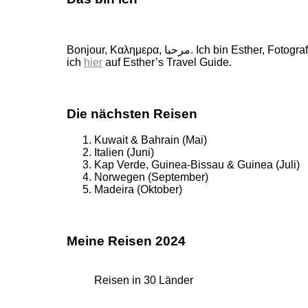
Bonjour, Καλημερα, مرحبا. Ich bin Esther, Fotografin, Buchautorin und Weltenbummlerin. 160 wunderschöne Länder durfte ich schon bereisen, von ihnen erzähle
ich
hier
auf Esther’s Travel Guide.
Die nächsten Reisen
Kuwait & Bahrain (Mai)
Italien (Juni)
Kap Verde, Guinea-Bissau & Guinea (Juli)
Norwegen (September)
Madeira (Oktober)
Meine Reisen 2024
Reisen in 30 Länder