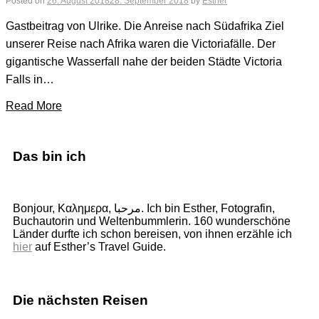
Posted on
26. August 2018
28. September 2018
by
Esther
Gastbeitrag von Ulrike. Die Anreise nach Südafrika Ziel
unserer Reise nach Afrika waren die Victoriafälle. Der
gigantische Wasserfall nahe der beiden Städte Victoria
Falls in…
Read More
Das bin ich
Bonjour, Καλημερα, مرحبا. Ich bin Esther, Fotografin,
Buchautorin und Weltenbummlerin. 160 wunderschöne
Länder durfte ich schon bereisen, von ihnen erzähle ich
hier
auf Esther’s Travel Guide.
Die nächsten Reisen