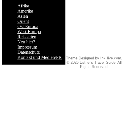
Afrika
Amerika
Asien
Orient
Ost-Europa
West-Europa
Reisearten
Neu hier?
Impressum
Datenschutz
Kontakt und Medien/PR
Theme Designed by
InkHive.com
.
© 2026 Esther's Travel Guide. All
Rights Reserved.