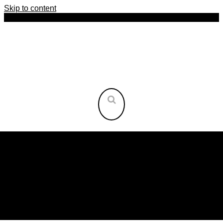
Skip to content
HOME
AFRIKA
AMERIKA
ASIEN
INSELN
ORIENT
OST-EUROPA
WEST-EUROPA
REISEARTEN
NEU HIER?