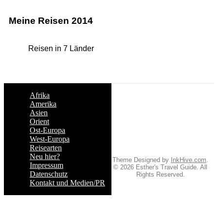
Meine Reisen 2014
Reisen in 7 Länder
Afrika
Amerika
Asien
Orient
Ost-Europa
West-Europa
Reisearten
Neu hier?
Theme Designed by
InkHive.com
.
Impressum
© 2026 Esther's Travel Guide. All
Datenschutz
Rights Reserved.
Kontakt und Medien/PR