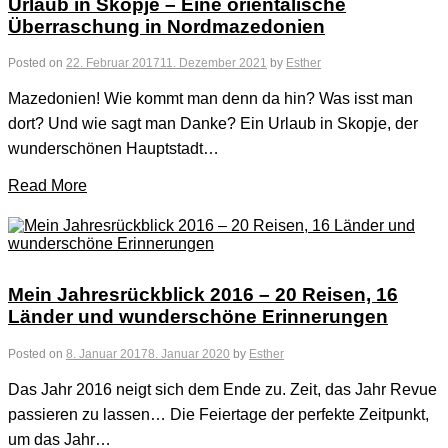
Urlaub in Skopje – Eine orientalische
Überraschung in Nordmazedonien
Posted on
22. Februar 2017
11. Dezember 2021
by
Esther
Mazedonien! Wie kommt man denn da hin? Was isst man
dort? Und wie sagt man Danke? Ein Urlaub in Skopje, der
wunderschönen Hauptstadt…
Read More
Mein Jahresrückblick 2016 – 20 Reisen, 16
Länder und wunderschöne Erinnerungen
Posted on
8. Januar 2017
8. Januar 2020
by
Esther
Das Jahr 2016 neigt sich dem Ende zu. Zeit, das Jahr Revue
passieren zu lassen… Die Feiertage der perfekte Zeitpunkt,
um das Jahr…