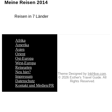
Meine Reisen 2014
Reisen in 7 Länder
Afrika
Amerika
Asien
Orient
Ost-Europa
West-Europa
Reisearten
Neu hier?
Theme Designed by
InkHive.com
.
Impressum
© 2026 Esther's Travel Guide. All
Datenschutz
Rights Reserved.
Kontakt und Medien/PR