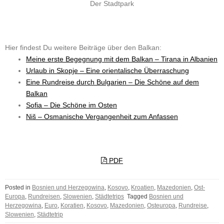
Der Stadtpark
Hier findest Du weitere Beiträge über den Balkan:
Meine erste Begegnung mit dem Balkan – Tirana in Albanien
Urlaub in Skopje – Eine orientalische Überraschung
Eine Rundreise durch Bulgarien – Die Schöne auf dem
Balkan
Sofia – Die Schöne im Osten
Niš – Osmanische Vergangenheit zum Anfassen
PDF
Posted in
Bosnien und Herzegowina
,
Kosovo
,
Kroatien
,
Mazedonien
,
Ost-
Europa
,
Rundreisen
,
Slowenien
,
Städtetrips
Tagged
Bosnien und
Herzegowina
,
Euro
,
Koratien
,
Kosovo
,
Mazedonien
,
Osteuropa
,
Rundreise
,
Slowenien
,
Städtetrip