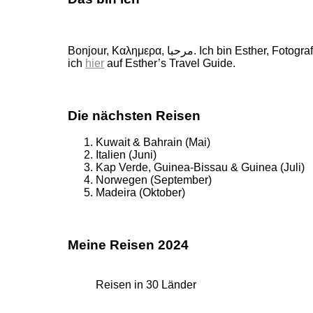
Bonjour, Καλημερα, مرحبا. Ich bin Esther, Fotografin, Buchautorin und Weltenbummlerin. 160 wunderschöne Länder durfte ich schon bereisen, von ihnen erzähle
ich
hier
auf Esther’s Travel Guide.
Die nächsten Reisen
Kuwait & Bahrain (Mai)
Italien (Juni)
Kap Verde, Guinea-Bissau & Guinea (Juli)
Norwegen (September)
Madeira (Oktober)
Meine Reisen 2024
Reisen in 30 Länder