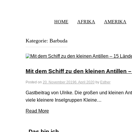
HOME
AFRIKA
AMERIKA
Kategorie:
Barbuda
Mit dem Schiff zu den kleinen Antillen 
Posted on
20. November 2019
6. April 2020
by
Esther
Gastbeitrag von Ulrike. Die großen und kleinen An
viele kleinere Inselgruppen Kleine…
Read More
Das bin ich