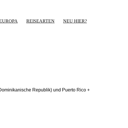
-EUROPA
REISEARTEN
NEU HIER?
e Dominikanische Republik) und Puerto Rico +