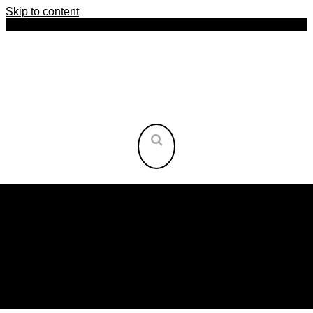
Skip to content
HOME
AFRIKA
AMERIKA
ASIEN
INSELN
ORIENT
OST-EUROPA
WEST-EUROPA
REISEARTEN
NEU HIER?