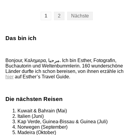
Seitennummerierung
1
2
Nächste
der
Beiträge
Das bin ich
Bonjour, Καλημερα, مرحبا. Ich bin Esther, Fotografin,
Buchautorin und Weltenbummlerin. 160 wunderschöne
Länder durfte ich schon bereisen, von ihnen erzähle ich
hier
auf Esther’s Travel Guide.
Die nächsten Reisen
Kuwait & Bahrain (Mai)
Italien (Juni)
Kap Verde, Guinea-Bissau & Guinea (Juli)
Norwegen (September)
Madeira (Oktober)