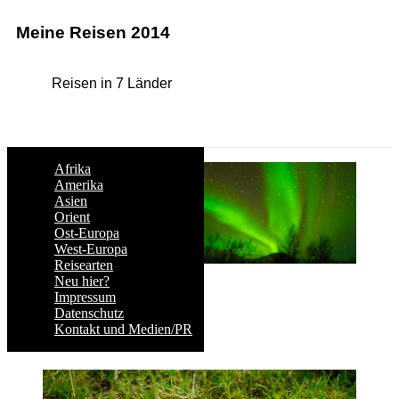
Meine Reisen 2014
Reisen in 7 Länder
Afrika
Amerika
Asien
Orient
Ost-Europa
West-Europa
Reisearten
Neu hier?
Impressum
Datenschutz
Kontakt und Medien/PR