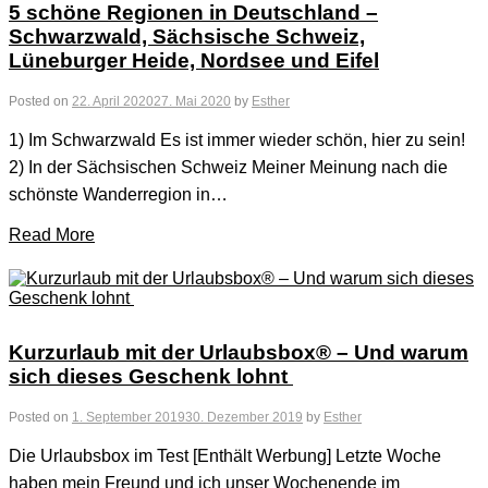
5 schöne Regionen in Deutschland –
Schwarzwald, Sächsische Schweiz,
Lüneburger Heide, Nordsee und Eifel
Posted on
22. April 2020
27. Mai 2020
by
Esther
1) Im Schwarzwald Es ist immer wieder schön, hier zu sein!
2) In der Sächsischen Schweiz Meiner Meinung nach die
schönste Wanderregion in…
Read More
Kurzurlaub mit der Urlaubsbox® – Und warum
sich dieses Geschenk lohnt
Posted on
1. September 2019
30. Dezember 2019
by
Esther
Die Urlaubsbox im Test [Enthält Werbung] Letzte Woche
haben mein Freund und ich unser Wochenende im