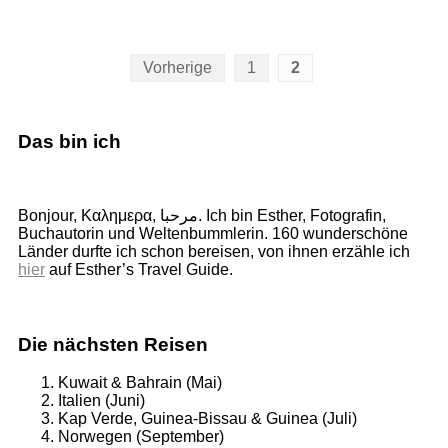
Seitennummerierung
Vorherige
1
2
der
Beiträge
Das bin ich
Bonjour, Καλημερα, مرحبا. Ich bin Esther, Fotografin,
Buchautorin und Weltenbummlerin. 160 wunderschöne
Länder durfte ich schon bereisen, von ihnen erzähle ich
hier
auf Esther’s Travel Guide.
Die nächsten Reisen
Kuwait & Bahrain (Mai)
Italien (Juni)
Kap Verde, Guinea-Bissau & Guinea (Juli)
Norwegen (September)