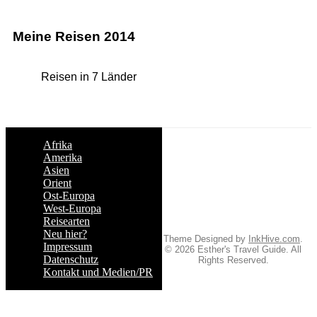
Meine Reisen 2014
Reisen in 7 Länder
Afrika
Amerika
Asien
Orient
Ost-Europa
West-Europa
Reisearten
Neu hier?
Theme Designed by
InkHive.com
.
Impressum
© 2026 Esther's Travel Guide. All
Datenschutz
Rights Reserved.
Kontakt und Medien/PR