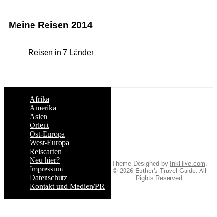
Meine Reisen 2014
Reisen in 7 Länder
Afrika
Amerika
Asien
Orient
Ost-Europa
West-Europa
Reisearten
Neu hier?
Theme Designed by
InkHive.com
.
Impressum
© 2026 Esther's Travel Guide. All
Datenschutz
Rights Reserved.
Kontakt und Medien/PR