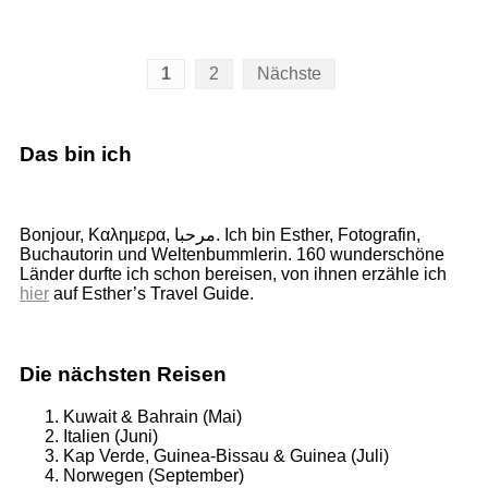
Seitennummerierung
1
2
Nächste
der
Beiträge
Das bin ich
Bonjour, Καλημερα, مرحبا. Ich bin Esther, Fotografin,
Buchautorin und Weltenbummlerin. 160 wunderschöne
Länder durfte ich schon bereisen, von ihnen erzähle ich
hier
auf Esther’s Travel Guide.
Die nächsten Reisen
Kuwait & Bahrain (Mai)
Italien (Juni)
Kap Verde, Guinea-Bissau & Guinea (Juli)
Norwegen (September)