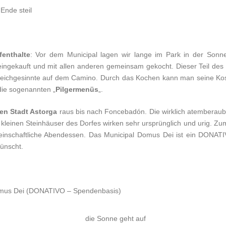
Ende steil
enthalte
: Vor dem Municipal lagen wir lange im Park in der Sonn
ingekauft und mit allen anderen gemeinsam gekocht. Dieser Teil des 
 Gleichgesinnte auf dem Camino. Durch das Kochen kann man seine Ko
die sogenannten „
Pilgermenüs
„.
en Stadt Astorga
raus bis nach Foncebadón. Die wirklich atemberaub
einen Steinhäuser des Dorfes wirken sehr ursprünglich und urig. Zum 
einschaftliche Abendessen. Das Municipal Domus Dei ist ein DONA
ünscht.
omus Dei (DONATIVO – Spendenbasis)
die Sonne geht auf