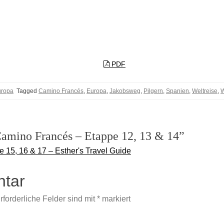
PDF
uropa
Tagged
Camino Francés
,
Europa
,
Jakobsweg
,
Pilgern
,
Spanien
,
Weltreise
,
W
Camino Francés – Etappe 12, 13 & 14”
 15, 16 & 17 – Esther's Travel Guide
ntar
rforderliche Felder sind mit
*
markiert