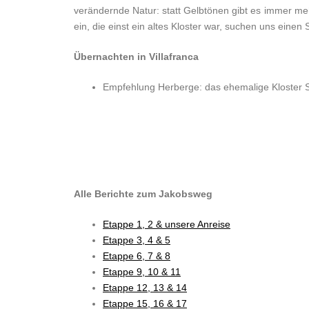
verändernde Natur: statt Gelbtönen gibt es immer me
ein, die einst ein altes Kloster war, suchen uns eine
Übernachten in Villafranca
Empfehlung Herberge: das ehemalige Kloster S
Alle Berichte zum Jakobsweg
Etappe 1, 2 & unsere Anreise
Etappe 3, 4
&
5
Etappe 6, 7
&
8
Etappe 9, 10
&
11
Etappe 12, 13
&
14
Etappe 15, 16
&
17