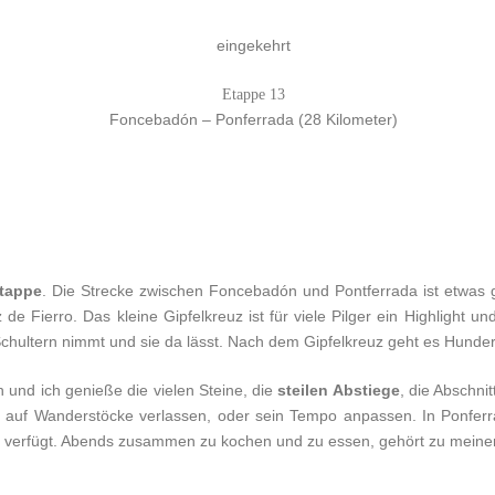
eingekehrt
Etappe 13
Foncebadón – Ponferrada (28 Kilometer)
etappe
. Die Strecke zwischen Foncebadón und Pontferrada ist etwa
Fierro. Das kleine Gipfelkreuz ist für viele Pilger ein Highlight un
 Schultern nimmt und sie da lässt. Nach dem Gipfelkreuz geht es Hun
h und ich genieße die vielen Steine, die
steilen Abstiege
, die Abschn
ell auf Wanderstöcke verlassen, oder sein Tempo anpassen. In Ponfe
en verfügt. Abends zusammen zu kochen und zu essen, gehört zu mein