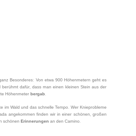
s ganz Besonderes: Von etwa 900 Höhenmetern geht es
d berühmt dafür, dass man einen kleinen Stein aus der
derte Höhenmeter
bergab
.
itte im Wald und das schnelle Tempo. Wer Knieprobleme
rrada angekommen finden wir in einer schönen, großen
en schönen
Erinnerungen
an den Camino.