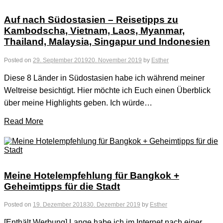
Auf nach Südostasien – Reisetipps zu
Kambodscha, Vietnam, Laos, Myanmar,
Thailand, Malaysia, Singapur und Indonesien
Posted on
29. September 2019
20. November 2019
by
Esther
Diese 8 Länder in Südostasien habe ich während meiner
Weltreise besichtigt. Hier möchte ich Euch einen Überblick
über meine Highlights geben. Ich würde…
Read More
Meine Hotelempfehlung für Bangkok +
Geheimtipps für die Stadt
Posted on
19. Dezember 2018
30. Dezember 2019
by
Esther
[Enthält Werbung] Lange habe ich im Internet nach einer