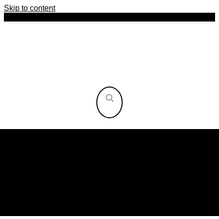
Skip to content
HOME
AFRIKA
AMERIKA
ASIEN
INSELN
ORIENT
OST-EUROPA
WEST-EUROPA
REISEARTEN
NEU HIER?