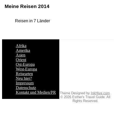
Meine Reisen 2014
Reisen in 7 Länder
Afrika
Amerika
Asien
Orient
Ost-Europa
West-Europa
Reisearten
Neu hier?
Impressum
Datenschutz
Kontakt und Medien/PR
Theme Designed by
InkHive.com
.
© 2026 Esther's Travel Guide. All
Rights Reserved.