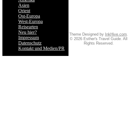
Asien
Orient
Ost-Europa
West-Europa
Reisearten
Neu hier?
Theme Designed by
InkHive.com
.
Impressum
© 2026 Esther's Travel Guide. All
Datenschutz
Rights Reserved.
Kontakt und Medien/PR