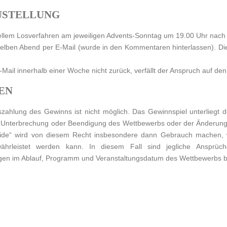
USTELLUNG
ellem Losverfahren am jeweiligen Advents-Sonntag um 19.00 Uhr nach 
lben Abend per E-Mail (wurde in den Kommentaren hinterlassen). Die 
-Mail innerhalb einer Woche nicht zurück, verfällt der Anspruch auf de
EN
szahlung des Gewinns ist nicht möglich. Das Gewinnspiel unterliegt
igen Unterbrechung oder Beendigung des Wettbewerbs oder der Änder
uide“ wird von diesem Recht insbesondere dann Gebrauch machen, 
währleistet werden kann. In diesem Fall sind jegliche Ansprü
n im Ablauf, Programm und Veranstaltungsdatum des Wettbewerbs bl