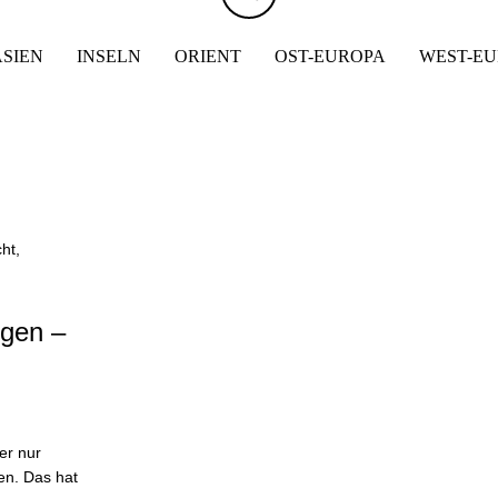
ASIEN
INSELN
ORIENT
OST-EUROPA
WEST-E
ngen –
er nur
en. Das hat