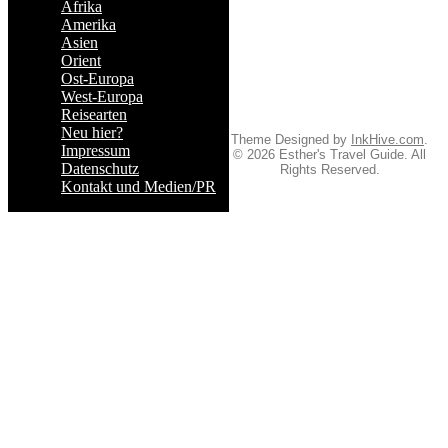
Afrika
Amerika
Asien
Orient
Ost-Europa
West-Europa
Reisearten
Neu hier?
Theme Designed by
InkHive.com
.
Impressum
© 2026 Esther's Travel Guide. All
Datenschutz
Rights Reserved.
Kontakt und Medien/PR