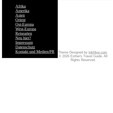
Afrika
Amerika
Asien
Orient
Ost-Europa
West-Europa
Reisearten
Neu hier?
Impressum
Datenschutz
Kontakt und Medien/PR
Theme Designed by
InkHive.com
.
© 2026 Esther's Travel Guide. All
Rights Reserved.