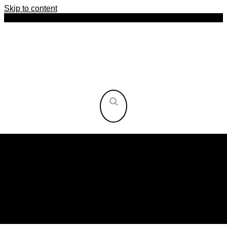
Skip to content
HOME
AFRIKA
AMERIKA
ASIEN
INSELN
ORIENT
OST-EUROPA
WEST-EUROPA
REISEARTEN
NEU HIER?