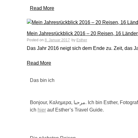
Read More
Mein Jahresrückblick 2016 – 20 Reisen, 16 Länd
Posted on
8. Januar 2017
by
Esther
Das Jahr 2016 neigt sich dem Ende zu. Zeit, das 
Read More
Das bin ich
Bonjour, Καλημερα, مرحبا. Ich bin Esther, Fotografin, Buchautorin und Weltenbummlerin. 160 wunderschöne Länder durfte ich schon bereisen, von ihnen erzähle
ich
hier
auf Esther’s Travel Guide.