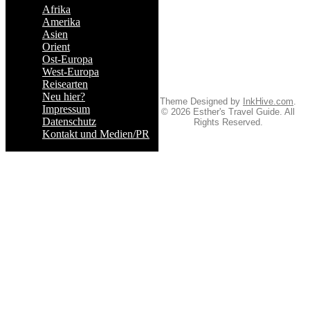
Afrika
Amerika
Asien
Orient
Ost-Europa
West-Europa
Reisearten
Neu hier?
Theme Designed by
InkHive.com
.
Impressum
© 2026 Esther's Travel Guide. All
Datenschutz
Rights Reserved.
Kontakt und Medien/PR