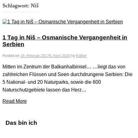
Schlagwort:
Niš
1 Tag in Niš – Osmanische Vergangenheit in
Serbien
Posted on
19. Februar 2017
6. April 2020
by
Esther
Mitten im Zentrum der Balkanhalbinsel… …liegt das von
zahlreichen Flüssen und Seen durchdrungene Serbien: Die
5 National- und 20 Naturparks, sowie die 600
Naturschutzgebiete lassen das Herz…
Read More
Das bin ich