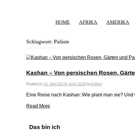
HOME
AFRIKA
AMERIKA
Schlagwort:
Paläste
Kashan – Von persischen Rosen, Gärte
Posted on
31. Mai 2017
6. April 2018
by
Esther
Eine Reise nach Kashan: Wie plant man sie? Und
Read More
Das bin ich