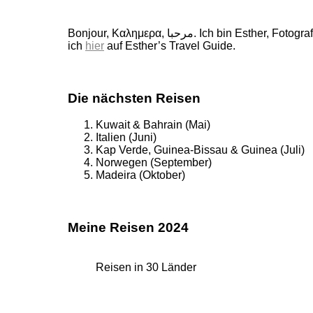
Bonjour, Καλημερα, مرحبا. Ich bin Esther, Fotografin, Buchautorin und Weltenbummlerin. 160 wunderschöne Länder durfte ich schon bereisen, von ihnen erzähle
ich
hier
auf Esther’s Travel Guide.
Die nächsten Reisen
Kuwait & Bahrain (Mai)
Italien (Juni)
Kap Verde, Guinea-Bissau & Guinea (Juli)
Norwegen (September)
Madeira (Oktober)
Meine Reisen 2024
Reisen in 30 Länder