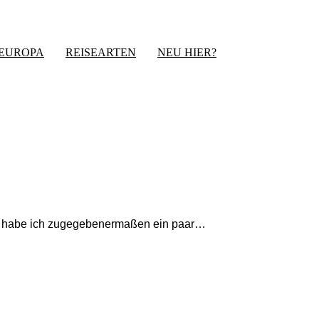
-EUROPA
REISEARTEN
NEU HIER?
ise habe ich zugegebenermaßen ein paar…