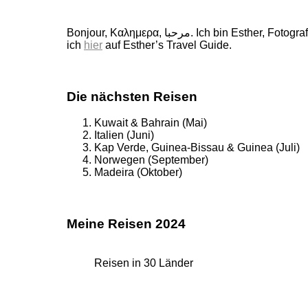
Bonjour, Καλημερα, مرحبا. Ich bin Esther, Fotografin, Buchautorin und Weltenbummlerin. 160 wunderschöne Länder durfte ich schon bereisen, von ihnen erzähle
ich
hier
auf Esther’s Travel Guide.
Die nächsten Reisen
Kuwait & Bahrain (Mai)
Italien (Juni)
Kap Verde, Guinea-Bissau & Guinea (Juli)
Norwegen (September)
Madeira (Oktober)
Meine Reisen 2024
Reisen in 30 Länder