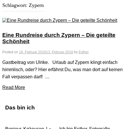
Schlagwort:
Zypern
Eine Rundreise durch Zypern – Die geteilte
Schönheit
Posted on
18. Februar 2018
13. Februar 2018
by
Esther
Gastbeitrag von Ulrike. Urlaub auf Zypern klingt einfach
himmlisch, oder? Hier erfährst Du, was man dort auf keinen
Fall verpassen darf! …
Read More
Das bin ich
Bonjour, Καλημερα, مرحبا. Ich bin Esther, Fotografin,