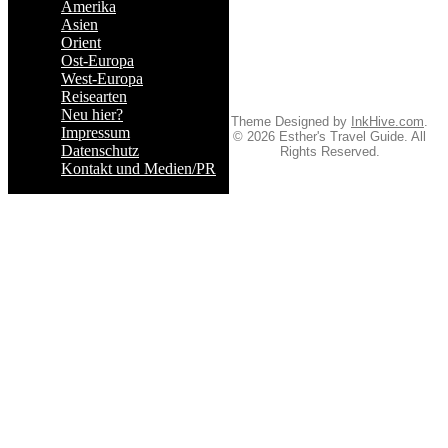
Amerika
Asien
Orient
Ost-Europa
West-Europa
Reisearten
Neu hier?
Theme Designed by
InkHive.com
.
Impressum
© 2026 Esther's Travel Guide. All
Datenschutz
Rights Reserved.
Kontakt und Medien/PR