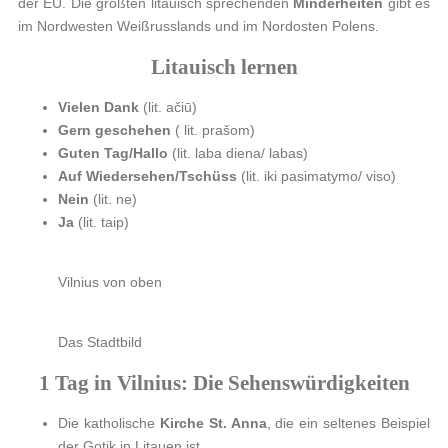
der EU. Die größten litauisch sprechenden
Minderheiten
gibt es
im Nordwesten Weißrusslands und im Nordosten Polens.
Litauisch lernen
Vielen Dank
(lit. ačiū)
Gern geschehen
( lit. prašom)
Guten Tag/Hallo
(lit. laba diena/ labas)
Auf Wiedersehen/Tschüss
(lit. iki pasimatymo/ viso)
Nein
(lit. ne)
Ja
(lit. taip)
Vilnius von oben
Das Stadtbild
1 Tag in Vilnius: Die Sehenswürdigkeiten
Die katholische
Kirche St. Anna
, die ein seltenes Beispiel
der Gotik in Litauen ist