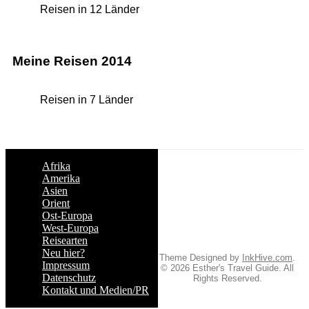
Reisen in 12 Länder
Meine Reisen 2014
Reisen in 7 Länder
Afrika
Amerika
Asien
Orient
Ost-Europa
West-Europa
Reisearten
Neu hier?
Theme Designed by
InkHive.com
.
Impressum
© 2026 Esther's Travel Guide. All
Datenschutz
Rights Reserved.
Kontakt und Medien/PR