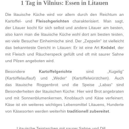
1 Tag in Vilnius: Essen in Litauen
Die litauische Küche wird vor allem durch den Reichtum an
Kartoffel- und
Fleischgerichten
charakterisiert. Man sagt,
der Litauer kocht für sich selbst und andere Litauer am besten,
also kann man die litauische Küche wohl dort am besten testen,
wo viele Besucher Einheimische sind. Der „Zeppelin“ ist vielleicht
das bekannteste Gericht in Litauen: Er ist eine Art
Knödel
, der
mit Fleisch und Räucherspeck gefüllt und oft mit saurer Sahne
und Pilzen angeboten wird.
Besondere
Kartoffelgerichte
sind „Kugelig“
(Kartoffelauflauf) und „Weder“ (Kartoffelwürstchen). Auch
das litauische Roggenbrot und die Speise „Labas“ sind
Besonderheiten der litauischen Küche: Hier wird Brot angebraten
und mit Sonnenblumenkernen, Knoblauch und Käse verfeinert.
Käse ist ein weiteres wichtiges Lebensmittel Litauens, Hunderte
von Käsesorten werden weiterhin
traditionell zubereitet
.
Litauische Teigtaschen mit saurer Sahne und Dill