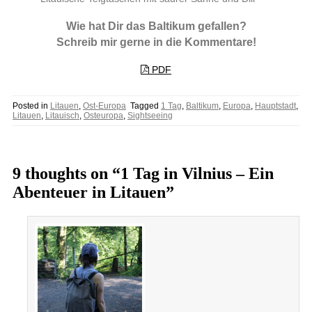
Wie hat Dir das Baltikum gefallen?
Schreib mir gerne in die Kommentare!
PDF
Posted in
Litauen
,
Ost-Europa
Tagged
1 Tag
,
Baltikum
,
Europa
,
Hauptstadt
,
Litauen
,
Litauisch
,
Osteuropa
,
Sightseeing
9 thoughts on “1 Tag in Vilnius – Ein
Abenteuer in Litauen”