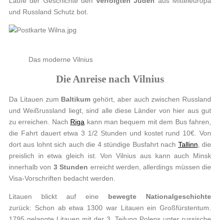
Laufe der Geschichte den
verfolgten Juden
aus Mitteleuropa
und Russland Schutz bot.
Das moderne Vilnius
Die Anreise nach Vilnius
Da Litauen zum
Baltikum
gehört, aber auch zwischen Russland
und Weißrussland liegt, sind alle diese Länder von hier aus gut
zu erreichen. Nach
Riga
kann man bequem mit dem Bus fahren,
die Fahrt dauert etwa 3 1/2 Stunden und kostet rund 10€. Von
dort aus lohnt sich auch die 4 stündige Busfahrt nach
Tallinn
, die
preislich in etwa gleich ist. Von Vilnius aus kann auch Minsk
innerhalb von
3 Stunden
erreicht werden, allerdings müssen die
Visa-Vorschriften bedacht werden.
Litauen blickt auf eine
bewegte Nationalgeschichte
zurück: Schon ab etwa 1300 war Litauen ein Großfürstentum.
1795 gelangte Litauen mit der 3. Teilung Polens unter russische