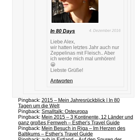
In 80 Days
4. Dezember 2016
Liebe Alex,
wir hatten letztes Jahr auch nur
Zeppelinas mit Fleisch.. Aber
ich werde mich mal umhören!
😀
Liebste Grüße!
Antworten
Pingback:
2015 – Mein Jahresrückblick | In 80
Tagen um die Welt
Pingback:
Smalltalk: Osteuropa
Pingback:
Mein 2015 – 3 Kontinente, 12 Länder und
ganz großes Fernweh – Esther's Travel Guide
Pingback:
Mein Besuch in Riga – Im Herzen des
Baltikums – Esther's Travel Guide
Pingback:
aub in Estland – Auf den Spuren der