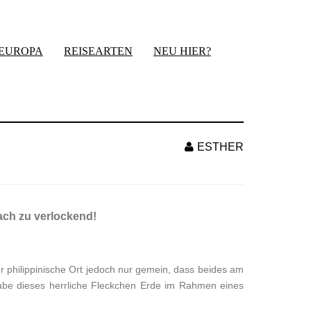
-EUROPA
REISEARTEN
NEU HIER?
ESTHER
fach zu verlockend!
er philippinische Ort jedoch nur gemein, dass beides am
 habe dieses herrliche Fleckchen Erde im Rahmen eines