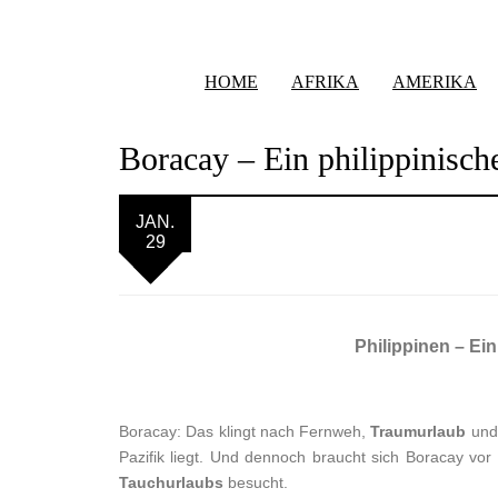
HOME
AFRIKA
AMERIKA
Boracay – Ein philippinisch
JAN.
29
Philippinen – Ein
Boracay: Das klingt nach Fernweh,
Traumurlaub
und 
Pazifik liegt. Und dennoch braucht sich Boracay vo
Tauchurlaubs
besucht.