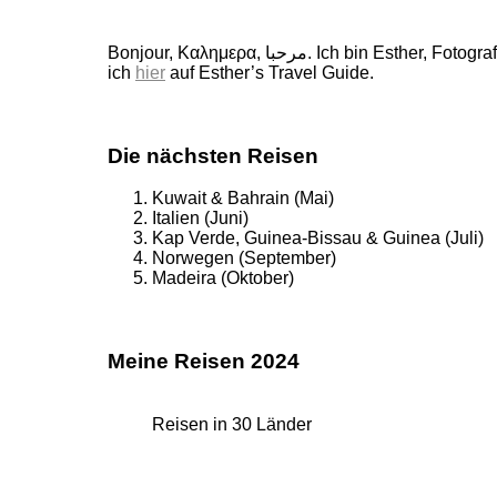
Bonjour, Καλημερα, مرحبا. Ich bin Esther, Fotografin, Buchautorin und Weltenbummlerin. 160 wunderschöne Länder durfte ich schon bereisen, von ihnen erzähle
ich
hier
auf Esther’s Travel Guide.
Die nächsten Reisen
Kuwait & Bahrain (Mai)
Italien (Juni)
Kap Verde, Guinea-Bissau & Guinea (Juli)
Norwegen (September)
Madeira (Oktober)
Meine Reisen 2024
Reisen in 30 Länder