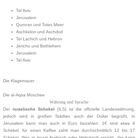
Tel Aviv
Jerusalem
Qumran und Totes Meer
Aschkelon und Aschdod
Tel Lachich und Hebron
Jericho und Bethlehem
Jerusalem
Tel Aviv
Die Klagemauer
Die al-Aqsa Moschee
Währung und Sprache
Der
israelische Schekel
(ILS) ist die offizielle Landeswährung,
jedoch wird in großen Städten auch der Dollar begrüßt, in
Jerusalem kann man auch in Euro bezahlen. 1€ sind etwa 4
Schekel, für einen Kaffee zahlt man durchschnittlich 12 bis 17
Schekel. Wer in Israel Arabisch oder Hebräisch spricht, der kann