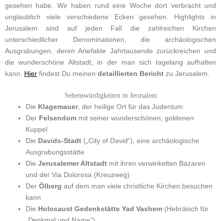
gesehen habe. Wir haben rund eine Woche dort verbracht und
unglaublich viele verschiedene Ecken gesehen. Highlights in
Jerusalem sind auf jeden Fall die zahlreichen Kirchen
unterschiedlicher Denominationen, die archäologischen
Ausgrabungen, deren Artefakte Jahrtausende zurückreichen und
die wunderschöne Altstadt, in der man sich tagelang aufhalten
kann.
Hier
findest Du meinen
detaillierten Bericht
zu Jerusalem.
Sehenswürdigkeiten in Jerusalem
Die
Klagemauer
, der heilige Ort für das Judentum
Der
Felsendom
mit seiner wunderschönen, goldenen
Kuppel
Die
Davids-Stadt
(„City of David“), eine archäologische
Ausgrabungsstätte
Die
Jerusalemer Altstadt
mit ihren verwinkelten Bazaren
und der Via Dolorosa (Kreuzweg)
Der
Ölberg
auf dem man viele christliche Kirchen besuchen
kann
Die
Holocaust Gedenkstätte Yad Vashem
(Hebräisch für
„Denkmal und Name“)