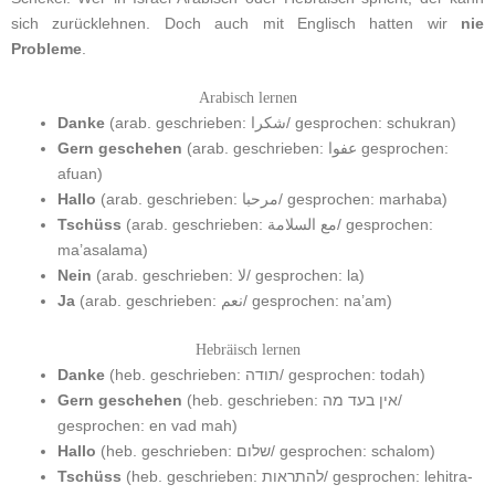
sich zurücklehnen. Doch auch mit Englisch hatten wir
nie
Probleme
.
Arabisch lernen
Danke
(arab. geschrieben: شكرا/ gesprochen: schukran)
Gern geschehen
(arab. geschrieben: عفوا gesprochen:
afuan)
Hallo
(arab. geschrieben: مرحبا/ gesprochen: marhaba)
Tschüss
(arab. geschrieben: مع السلامة/ gesprochen:
ma’asalama)
Nein
(arab. geschrieben: لا/ gesprochen: la)
Ja
(arab. geschrieben: نعم/ gesprochen: na’am)
Hebräisch lernen
Danke
(heb. geschrieben: תודה/ gesprochen: todah)
Gern geschehen
(heb. geschrieben: אין בעד מה/
gesprochen: en vad mah)
Hallo
(heb. geschrieben: שלום/ gesprochen: schalom)
Tschüss
(heb. geschrieben: להתראות/ gesprochen: lehitra-