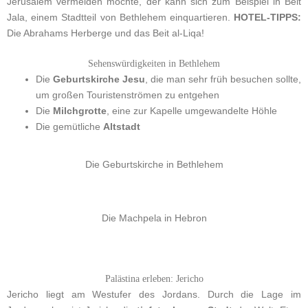
Jerusalem vermeiden möchte, der kann sich zum Beispiel in Beit
Jala, einem Stadtteil von Bethlehem einquartieren.
HOTEL-TIPPS:
Die Abrahams Herberge und das Beit al-Liqa!
Sehenswürdigkeiten in Bethlehem
Die
Geburtskirche Jesu
, die man sehr früh besuchen sollte,
um großen Touristenströmen zu entgehen
Die
Milchgrotte
, eine zur Kapelle umgewandelte Höhle
Die gemütliche
Altstadt
Die Geburtskirche in Bethlehem
Die Machpela in Hebron
Palästina erleben: Jericho
Jericho liegt am Westufer des Jordans. Durch die Lage im