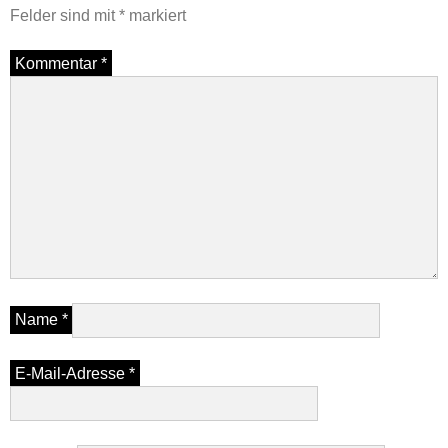
Felder sind mit
*
markiert
Kommentar
*
Name
*
E-Mail-Adresse
*