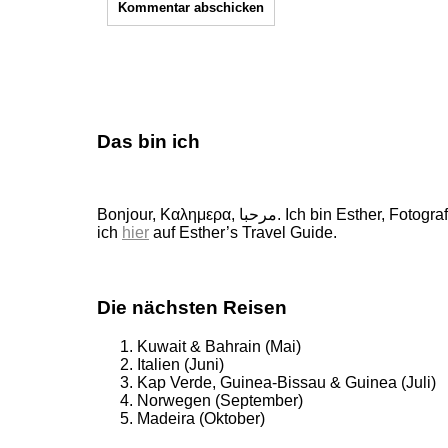
Das bin ich
Bonjour, Καλημερα, مرحبا. Ich bin Esther, Fotografin, Buchautorin und Weltenbummlerin. 160 wunderschöne Länder durfte ich schon bereisen, von ihnen erzähle
ich
hier
auf Esther’s Travel Guide.
Die nächsten Reisen
Kuwait & Bahrain (Mai)
Italien (Juni)
Kap Verde, Guinea-Bissau & Guinea (Juli)
Norwegen (September)
Madeira (Oktober)