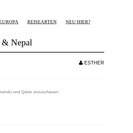
-EUROPA
REISEARTEN
NEU HIER?
n & Nepal
ESTHER
thmandu und Qatar anzuschauen.