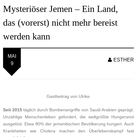
Mysteriöser Jemen – Ein Land,
das (vorerst) nicht mehr bereist
werden kann
MAI
ESTHER
9
Gastbeitrag von Ulrike.
Seit 2015
täglich durch Bombenangriffe von Saudi Arabien geprägt.
Unzählige Menschenleben gefordert, die weltgrößte Hungersnot
ausgelöst. Etwa 90% der jemenitischen Bevölkerung hungert. Auch
Krankheiten wie Cholera machen den Überlebenskampf fast