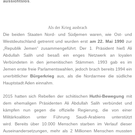
aussichtslos
.
Als der Krieg ausbrach
Die beiden Staaten Nord- und Südjemen waren, wie Ost- und
Westdeutschland getrennt und wurden erst
am 22. Mai 1990
zur
„Republik Jemen“ zusammengeführt. Der 1. Präsident hieß Ali
Abdullah Salih und besaß ein enges Netzwerk an loyalen
Verbündeten in den jemenitischen Stämmen. 1993 gab es im
Jemen erste freie Parlamentswahlen, jedoch brach bereits 1994 ein
unerbittlicher
Bürgerkrieg
aus, als die Nordarmee die südliche
Hauptstadt Aden einnahm.
2015 hatten sich Rebellen der schiitischen
Huthi-Bewegung
mit
dem ehemaligen Präsidenten Ali Abdullah Salih verbündet und
kämpfen nun gegen die offizielle Regierung, die von einer
Militärkoalition unter Führung Saudi-Arabiens unterstützt
wird. Bereits über 10.000 Menschen starben im Verlauf dieser
Auseinandersetzungen, mehr als 2 Millionen Menschen mussten