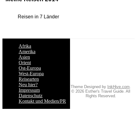
Reisen in 7 Länder
Afrika
Amerika
Asien
Orient
Ost-Europa
West-Europa
Reisearten
Neu hier?
Theme Designed by
InkHive.com
.
Impressum
© 2026 Esther's Travel Guide. All
Datenschutz
Rights Reserved.
Kontakt und Medien/PR