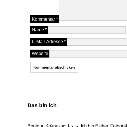
Kommentar
*
Name
*
E-Mail-Adresse
*
Website
Das bin ich
Bonjour, Καλημερα, مرحبا. Ich bin Esther, Fotografin, Buchautorin und Weltenbummlerin. 160 wunderschöne Länder durfte ich schon bereisen, von ihnen erzähle