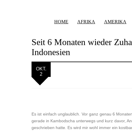
HOME
AFRIKA
AMERIKA
Seit 6 Monaten wieder Zuha
Indonesien
OKT.
2
Es ist einfach unglaublich. Vor ganz genau 6 Monate
gerade in Kambodscha unterwegs und kurz davor, An
geschrieben hatte. Es wird mir wohl immer ein kostba