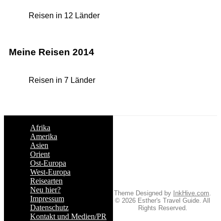
Reisen in 12 Länder
Meine Reisen 2014
Reisen in 7 Länder
Afrika
Amerika
Asien
Orient
Ost-Europa
West-Europa
Reisearten
Neu hier?
Theme Designed by
InkHive.com
.
Impressum
© 2026 Esther's Travel Guide. All
Datenschutz
Rights Reserved.
Kontakt und Medien/PR