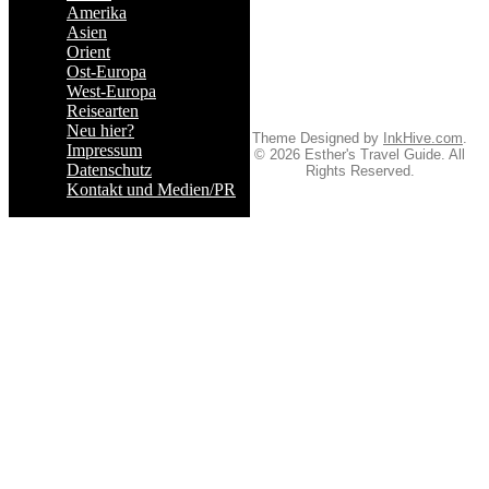
Amerika
Asien
Orient
Ost-Europa
West-Europa
Reisearten
Neu hier?
Theme Designed by
InkHive.com
.
Impressum
© 2026 Esther's Travel Guide. All
Datenschutz
Rights Reserved.
Kontakt und Medien/PR