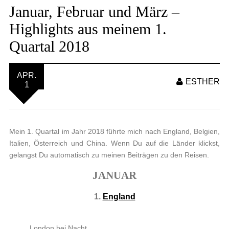
Januar, Februar und März –
Highlights aus meinem 1.
Quartal 2018
APR.
ESTHER
1
Mein 1. Quartal im Jahr 2018 führte mich nach England, Belgien,
Italien, Österreich und China. Wenn Du auf die Länder klickst,
gelangst Du automatisch zu meinen Beiträgen zu den Reisen.
JANUAR
1.
England
London bei Nacht