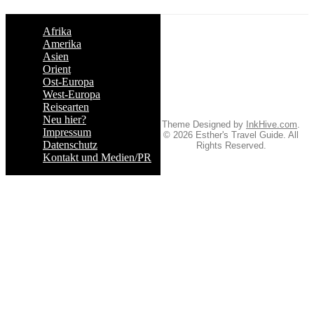
Afrika
Amerika
Asien
Orient
Ost-Europa
West-Europa
Reisearten
Neu hier?
Theme Designed by
InkHive.com
.
Impressum
© 2026 Esther's Travel Guide. All
Datenschutz
Rights Reserved.
Kontakt und Medien/PR