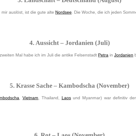
mir auslöst, ist die gute alte
Nordsee
. Die Woche, die ich jeden Sommer
4. Aussicht – Jordanien (Juli)
zweiten Mal habe ich im Juli die antike Felsenstadt
Petra
in
Jordanien
b
5. Krasse Sache – Kambodscha (November)
mbodscha
,
Vietnam
, Thailand,
Laos
und Myanmar) war definitiv de
6. Rot – Laos (November)