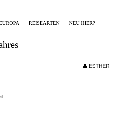
-EUROPA
REISEARTEN
NEU HIER?
ahres
ESTHER
il.