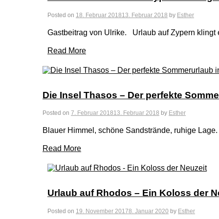
Posted on
18. Februar 2018
13. Februar 2018
by
Esther
Gastbeitrag von Ulrike. Urlaub auf Zypern klingt
Read More
Die Insel Thasos – Der perfekte Somme
Posted on
7. Februar 2018
13. Februar 2018
by
Esther
Blauer Himmel, schöne Sandstrände, ruhige Lage. 
Read More
Urlaub auf Rhodos – Ein Koloss der N
Posted on
19. November 2017
8. Januar 2020
by
Esther