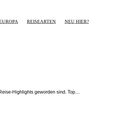
-EUROPA
REISEARTEN
NEU HIER?
n Reise-Highlights geworden sind. Top…