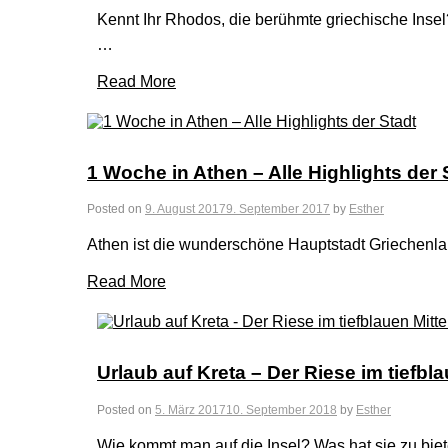
Kennt Ihr Rhodos, die berühmte griechische Insel?
…
Read More
1 Woche in Athen – Alle Highlights der 
Posted on
9. August 2017
9. September 2017
by
Esther
Athen ist die wunderschöne Hauptstadt Griechenlan
Read More
Urlaub auf Kreta – Der Riese im tiefbl
Posted on
5. März 2017
10. September 2018
by
Esther
Wie kommt man auf die Insel? Was hat sie zu bie