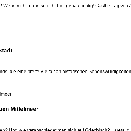
 Wenn nicht, dann seid Ihr hier genau richtig! Gastbeitrag von 
Stadt
ds, die eine breite Vielfalt an historischen Sehenswürdigkeite
auen Mittelmeer
ten? Und wie verabschiedet man sich auf Griechisch? Kreta, di