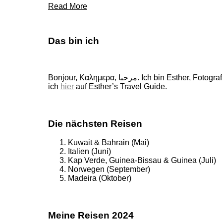
Read More
Das bin ich
Bonjour, Καλημερα, مرحبا. Ich bin Esther, Fotografin, Buchautorin und Weltenbummlerin. 160 wunderschöne Länder durfte ich schon bereisen, von ihnen erzähle
ich
hier
auf Esther’s Travel Guide.
Die nächsten Reisen
Kuwait & Bahrain (Mai)
Italien (Juni)
Kap Verde, Guinea-Bissau & Guinea (Juli)
Norwegen (September)
Madeira (Oktober)
Meine Reisen 2024