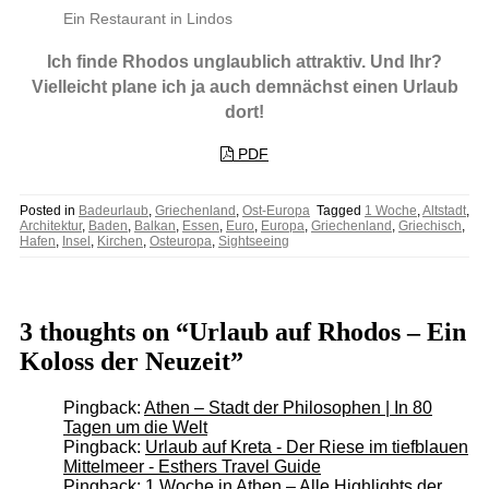
Ein Restaurant in Lindos
Ich finde Rhodos unglaublich attraktiv. Und Ihr?
Vielleicht plane ich ja auch demnächst einen Urlaub
dort!
PDF
Posted in
Badeurlaub
,
Griechenland
,
Ost-Europa
Tagged
1 Woche
,
Altstadt
,
Architektur
,
Baden
,
Balkan
,
Essen
,
Euro
,
Europa
,
Griechenland
,
Griechisch
,
Hafen
,
Insel
,
Kirchen
,
Osteuropa
,
Sightseeing
3 thoughts on “Urlaub auf Rhodos – Ein
Koloss der Neuzeit”
Pingback:
Athen – Stadt der Philosophen | In 80
Tagen um die Welt
Pingback:
Urlaub auf Kreta - Der Riese im tiefblauen
Mittelmeer - Esthers Travel Guide
Pingback:
1 Woche in Athen – Alle Highlights der