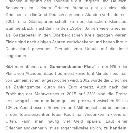
Griechen aufgrund des Tourismus gut Englisch und Deutsch.
Besonders im kleinem Örtchen Afandou gibt es viele alte
Griechen, die fließend Deutsch sprechen. Afandou verbindet seit
2001 eine Städtepartnerschaft zu der deutschen Kleinstadt
Gummersbach, nachdem in den 1960er Jahren viele Griechen
als Gastarbeiter in den Oberbergischen Kreis gezogen waren.
Einige sind nach einigen Jahren zurückgekehrt und haben ihre in
Deutschland gewonnen Freunde zum Urlaub auf die Insel
eingeladen.
Sitzt man abends am
„Gummersbacher Platz“
in der Nähe der
Platia von Afandou, dauert es meist keine fünf Minuten bis man
von Einheimischen angesprochen wird. 2002 wurde die Drachme
als Zahlungsmittel durch den Euro ersetzt. Auch nach der
Erhöhung der Mehrwertsteuer 2015 auf 23% sind die Preise
erschwinglich und man kann gut und preiswert zwischen 5€ bis
10€ zu Abend essen. Souvenirs und Mitbringsel sind besonders
in den Touristenzentren teuer. Kauft man Andenken in kleineren
Orten, kann man häufig viel Geld sparen. Laut einer
Griechenlandkennerin ist es sogar teilweise üblich, zu
handeln
,