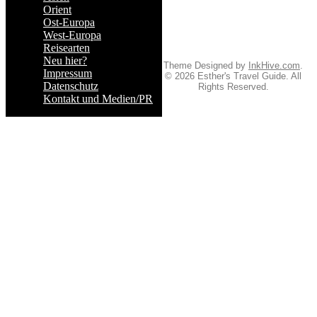
Orient
Ost-Europa
West-Europa
Reisearten
Neu hier?
Theme Designed by
InkHive.com
.
Impressum
© 2026 Esther's Travel Guide. All
Datenschutz
Rights Reserved.
Kontakt und Medien/PR