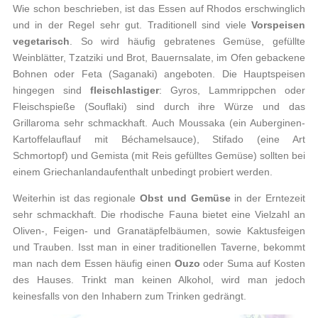
Wie schon beschrieben, ist das Essen auf Rhodos erschwinglich
und in der Regel sehr gut. Traditionell sind viele
Vorspeisen
vegetarisch
. So wird häufig gebratenes Gemüse, gefüllte
Weinblätter, Tzatziki und Brot, Bauernsalate, im Ofen gebackene
Bohnen oder Feta (Saganaki) angeboten. Die Hauptspeisen
hingegen sind
fleischlastiger
: Gyros, Lammrippchen oder
Fleischspieße (Souflaki) sind durch ihre Würze und das
Grillaroma sehr schmackhaft. Auch Moussaka (ein Auberginen-
Kartoffelauflauf mit Béchamelsauce), Stifado (eine Art
Schmortopf) und Gemista (mit Reis gefülltes Gemüse) sollten bei
einem Griechanlandaufenthalt unbedingt probiert werden.
Weiterhin ist das regionale
Obst und Gemüse
in der Erntezeit
sehr schmackhaft. Die rhodische Fauna bietet eine Vielzahl an
Oliven-, Feigen- und Granatäpfelbäumen, sowie Kaktusfeigen
und Trauben. Isst man in einer traditionellen Taverne, bekommt
man nach dem Essen häufig einen
Ouzo
oder Suma auf Kosten
des Hauses. Trinkt man keinen Alkohol, wird man jedoch
keinesfalls von den Inhabern zum Trinken gedrängt.