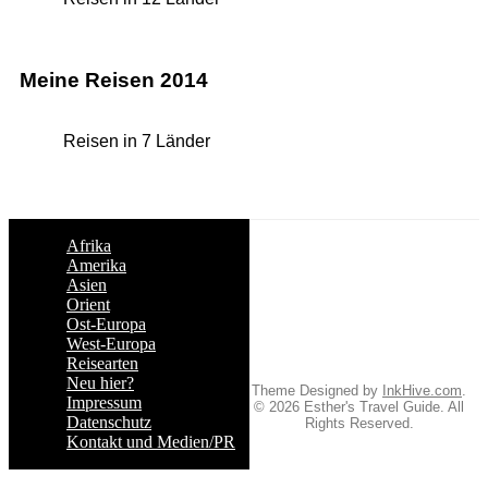
Meine Reisen 2014
Reisen in 7 Länder
Afrika
Amerika
Asien
Orient
Ost-Europa
West-Europa
Reisearten
Neu hier?
Theme Designed by
InkHive.com
.
Impressum
© 2026 Esther's Travel Guide. All
Datenschutz
Rights Reserved.
Kontakt und Medien/PR