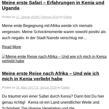
Meine erste Safari – Erfahrungen in Kenia und
Uganda
Posted on
17. Januar 2018
5. Februar 2018
by
Esther
Meine erste Begegnung mit Afrika werde ich niemals
vergessen. Meine Schockmomente waren sowohl positiv als
auch negativ. In der Stadt Nairobi verschlug mir…
Read More
Meine erste Reise nach Afrika – Und wie ich
mich in Kenia verliebt habe
Posted on
26. März 2017
15. Januar 2018
by
Esther
Du träumst von einer Safari durch Kenia? Dann bist Du hier
genau richtig! Kenia ist ein Land unendlicher Weite und
Schönheit. Die diverse Vegetation und die…