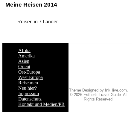
Meine Reisen 2014
Reisen in 7 Länder
Afrika
Amerika
Asien
Orient
Ost-Europa
West-Europa
Reisearten
Neu hier?
Theme Designed by
InkHive.com
.
Impressum
© 2026 Esther's Travel Guide. All
Datenschutz
Rights Reserved.
Kontakt und Medien/PR