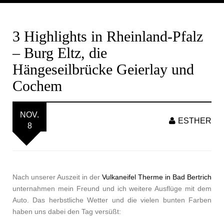
3 Highlights in Rheinland-Pfalz
– Burg Eltz, die
Hängeseilbrücke Geierlay und
Cochem
NOV.
ESTHER
8
Nach unserer Auszeit in der
Vulkaneifel Therme in Bad Bertrich
unternahmen mein Freund und ich weitere Ausflüge mit dem
Auto. Das herbstliche Wetter und die vielen bunten Farben
haben uns dabei den Tag versüßt: