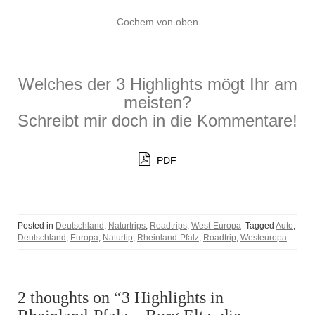
Cochem von oben
Welches der 3 Highlights mögt Ihr am
meisten?
Schreibt mir doch in die Kommentare!
PDF
Posted in
Deutschland
,
Naturtrips
,
Roadtrips
,
West-Europa
Tagged
Auto
,
Deutschland
,
Europa
,
Naturtip
,
Rheinland-Pfalz
,
Roadtrip
,
Westeuropa
2 thoughts on “3 Highlights in