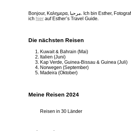
Bonjour, Καλημερα, مرحبا. Ich bin Esther, Fotografin, Buchautorin und Weltenbummlerin. 160 wunderschöne Länder durfte ich schon bereisen, von ihnen erzähle
ich
hier
auf Esther’s Travel Guide.
Die nächsten Reisen
Kuwait & Bahrain (Mai)
Italien (Juni)
Kap Verde, Guinea-Bissau & Guinea (Juli)
Norwegen (September)
Madeira (Oktober)
Meine Reisen 2024
Reisen in 30 Länder