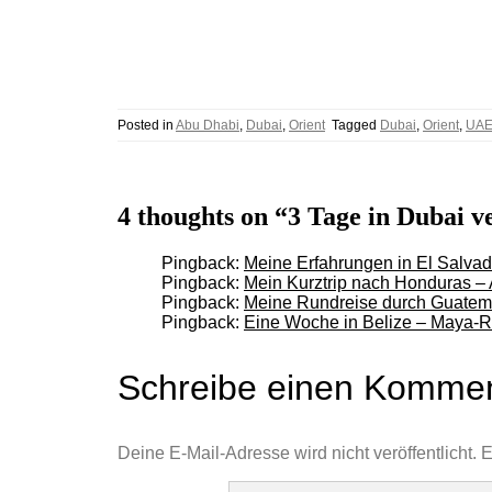
Posted in
Abu Dhabi
,
Dubai
,
Orient
Tagged
Dubai
,
Orient
,
UA
4 thoughts on “3 Tage in Dubai 
Pingback:
Meine Erfahrungen in El Salvado
Pingback:
Mein Kurztrip nach Honduras – 
Pingback:
Meine Rundreise durch Guatema
Pingback:
Eine Woche in Belize – Maya-Ru
Schreibe einen Komme
Deine E-Mail-Adresse wird nicht veröffentlicht.
E