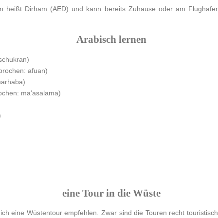
en heißt Dirham (AED) und kann bereits Zuhause oder am Flughafen
Arabisch lernen
sprochen: schukran)
chrieben: عفوا gesprochen: afuan)
rochen: marhaba)
ben: مع السلامة/ gesprochen: ma’asalama)
)
eine Tour in die Wüste
ich eine Wüstentour empfehlen. Zwar sind die Touren recht touristisc