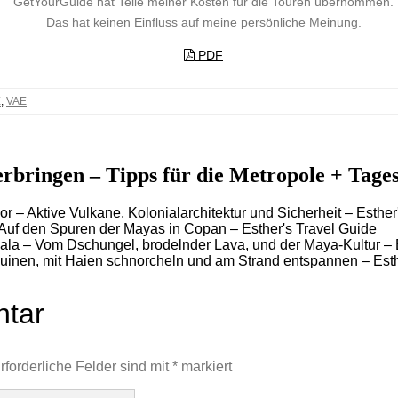
GetYourGuide hat Teile meiner Kosten für die Touren übernommen.
Das hat keinen Einfluss auf meine persönliche Meinung.
PDF
E
,
VAE
verbringen – Tipps für die Metropole + Tag
r – Aktive Vulkane, Kolonialarchitektur und Sicherheit – Esther
Auf den Spuren der Mayas in Copan – Esther's Travel Guide
la – Vom Dschungel, brodelnder Lava, und der Maya-Kultur – E
inen, mit Haien schnorcheln und am Strand entspannen – Esth
ntar
rforderliche Felder sind mit
*
markiert