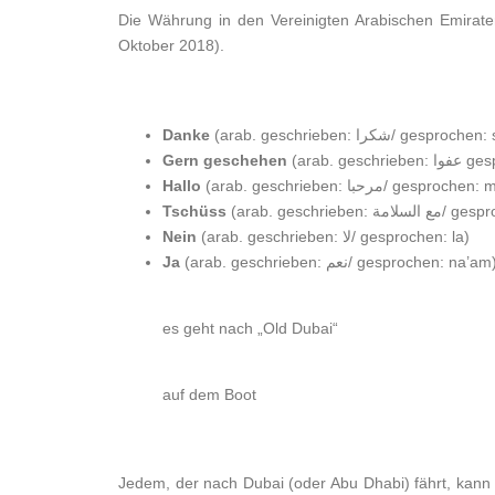
Die Währung in den Vereinigten Arabischen Emirat
Oktober 2018).
Danke
(arab. geschrieben: شكرا/ ge
Gern geschehen
(arab. ges
Hallo
(arab. geschrieben: مرحبا/ gesp
Tschüss
(arab. geschrie
Nein
(arab. geschrieben: لا/ gesprochen: la)
Ja
(arab. geschrieben: نعم/ gesprochen: na’am
es geht nach „Old Dubai“
auf dem Boot
Jedem, der nach Dubai (oder Abu Dhabi) fährt, kann 