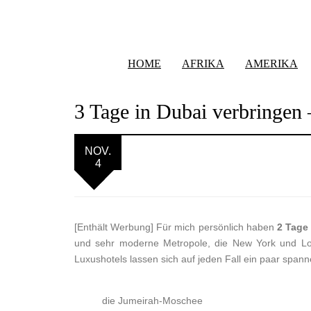
HOME
AFRIKA
AMERIKA
3 Tage in Dubai verbringen
NOV.
4
[Enthält Werbung] Für mich persönlich haben
2 Tage
und sehr moderne Metropole, die New York und Lon
Luxushotels lassen sich auf jeden Fall ein paar span
die Jumeirah-Moschee