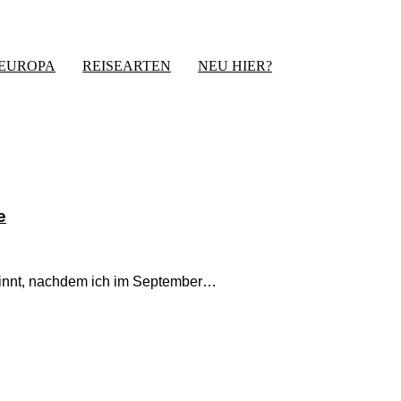
-EUROPA
REISEARTEN
NEU HIER?
e
eginnt, nachdem ich im September…