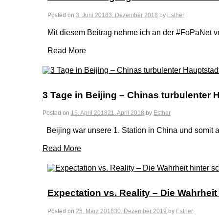
Posted on
3. Juni 2018
3. Dezember 2018
by
Esther
Mit diesem Beitrag nehme ich an der #FoPaNet v
Read More
3 Tage in Beijing – Chinas turbulenter 
Posted on
15. April 2018
21. April 2018
by
Esther
Beijing war unsere 1. Station in China und somit 
Read More
Expectation vs. Reality – Die Wahrhei
Posted on
25. März 2018
30. Dezember 2019
by
Esther