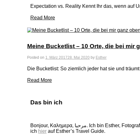
Expectation vs. Reality Kennt Ihr das, wenn auf 
Read More
Meine Bucketlist – 10 Orte, die bei mir
Posted on
1. März 2017
28. Mai 2020
by
Esther
Die Bucketlist: So ziemlich jeder hat sie und träum
Read More
Das bin ich
Bonjour, Καλημερα, مرحبا. Ich bin Esther, Fotografin, Buchautorin und Weltenbummlerin. 160 wunderschöne Länder durfte ich schon bereisen, von ihnen erzähle
ich
hier
auf Esther’s Travel Guide.