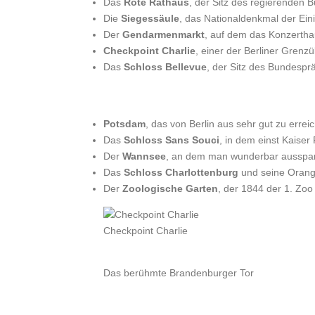
Das
Rote Rathaus
, der Sitz des regierenden 
Die
Siegessäule
, das Nationaldenkmal der Ein
Der
Gendarmenmarkt
, auf dem das Konzerth
Checkpoint Charlie
, einer der Berliner Gren
Das
Schloss Bellevue
, der Sitz des Bundespr
Potsdam
, das von Berlin aus sehr gut zu erreic
Das
Schloss Sans Souci
, in dem einst Kaiser F
Der
Wannsee
, an dem man wunderbar ausspa
Das
Schloss Ch
arlottenburg
und seine Orang
Der
Zoologische Garten
, der 1844 der 1. Zo
Checkpoint Charlie
Das berühmte Brandenburger Tor