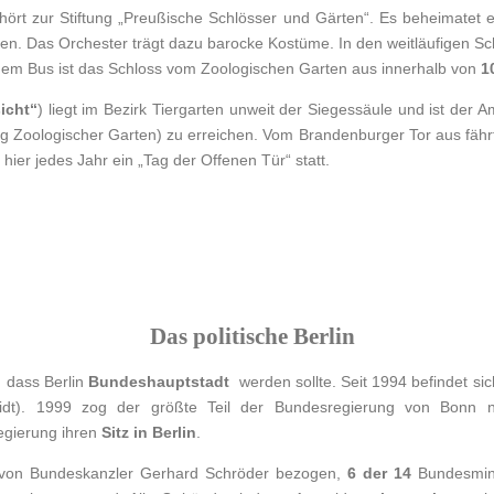
ört zur Stiftung „Preußische Schlösser und Gärten“. Es beheimatet e
en. Das Orchester trägt dazu barocke Kostüme. In den weitläufigen 
it dem Bus ist das Schloss vom Zoologischen Garten aus innerhalb von
1
icht“
) liegt im Bezirk Tiergarten unweit der Siegessäule und ist der
g Zoologischer Garten) zu erreichen. Vom Brandenburger Tor aus fährt 
t hier jedes Jahr ein „Tag der Offenen Tür“ statt.
Das politische Berlin
 dass Berlin
Bundeshauptstadt
werden sollte. Seit 1994 befindet si
idt). 1999 zog der größte Teil der Bundesregierung von Bonn 
egierung ihren
Sitz in Berlin
.
 von Bundeskanzler Gerhard Schröder bezogen,
6 der 14
Bundesminis