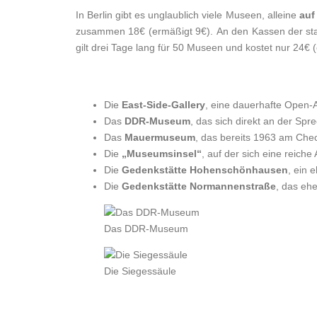
In Berlin gibt es unglaublich viele Museen, alleine
auf
zusammen 18€ (ermäßigt 9€). An den Kassen der sta
gilt drei Tage lang für 50 Museen und kostet nur 24€ 
Die
East-Side-Gallery
, eine dauerhafte Open-A
Das
DDR-Museum
, das sich direkt an der Spr
Das
Mauermuseum
, das bereits 1963 am Chec
Die
„Museumsinsel“
, auf der sich eine reich
Die
Gedenkstätte Hohenschönhausen
, ein 
Die
Gedenkstätte Normannenstraße
, das eh
Das DDR-Museum
Die Siegessäule