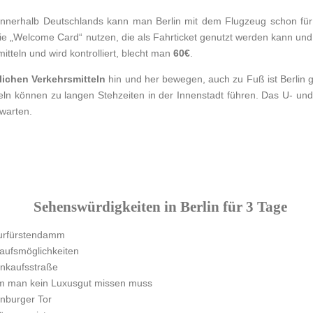
en: Innerhalb Deutschlands kann man Berlin mit dem Flugzeug schon fü
ie „Welcome Card“ nutzen, die als Fahrticket genutzt werden kann und gl
itteln und wird kontrolliert, blecht man
60€
.
lichen Verkehrsmitteln
hin und her bewegen, auch zu Fuß ist Berlin gu
peln können zu langen Stehzeiten in der Innenstadt führen. Das U- un
warten.
Sehenswürdigkeiten in Berlin für 3 Tage
rfürstendamm
kaufsmöglichkeiten
inkaufsstraße
m man kein Luxusgut missen muss
burger Tor