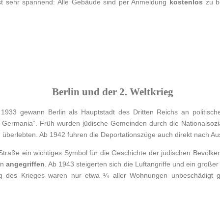
 ist sehr spannend: Alle Gebäude sind per Anmeldung
kostenlos
zu be
Berlin und der 2. Weltkrieg
1933 gewann Berlin als Hauptstadt des Dritten Reichs an politischer
 Germania“. Früh wurden jüdische Gemeinden durch die Nationalsozia
n überlebten. Ab 1942 fuhren die Deportationszüge auch direkt nach Au
Straße ein wichtiges Symbol für die Geschichte der jüdischen Bevölke
rn
angegriffen
. Ab 1943 steigerten sich die Luftangriffe und ein großer
ng des Krieges waren nur etwa ¼ aller Wohnungen unbeschädigt 