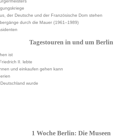
Bürgermeisters
igungskriege
aus, der Deutsche und der Französische Dom stehen
zübergänge durch die Mauer (1961–1989)
äsidenten
Tagestouren in und um Berlin
hen ist
riedrich II. lebte
nnen und einkaufen gehen kann
erien
o Deutschland wurde
1 Woche Berlin: Die Museen