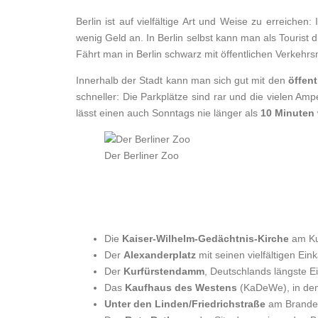
Berlin ist auf vielfältige Art und Weise zu erreich
wenig Geld an. In Berlin selbst kann man als Tourist d
Fährt man in Berlin schwarz mit öffentlichen Verkehrsm
Innerhalb der Stadt kann man sich gut mit den
öffent
schneller: Die Parkplätze sind rar und die vielen Am
lässt einen auch Sonntags nie länger als
10 Minuten
Der Berliner Zoo
Die
Kaiser-Wilhelm-Gedächtnis-Kirche
am Ku
Der
Alexanderplatz
mit seinen vielfältigen Ein
Der
Kurfürstendamm
, Deutschlands längste E
Das
Kaufhaus des Westens
(KaDeWe), in de
Unter den Linden/Friedrichstraße
am Branden