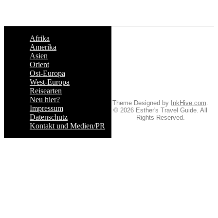
Afrika
Amerika
Asien
Orient
Ost-Europa
West-Europa
Reisearten
Neu hier?
Theme Designed by
InkHive.com
.
Impressum
© 2026 Esther's Travel Guide. All
Datenschutz
Rights Reserved.
Kontakt und Medien/PR